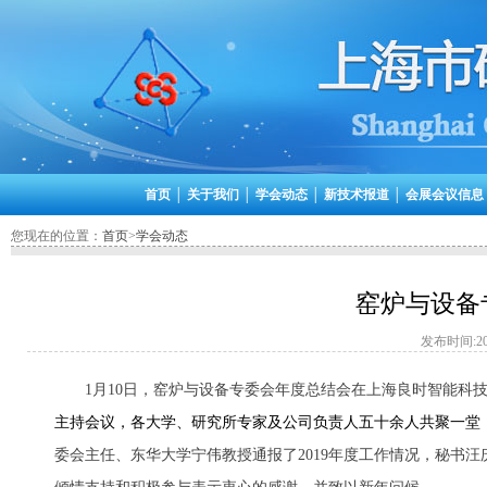
首页
│
关于我们
│
学会动态
│
新技术报道
│
会展会议信息
您现在的位置：
首页
>
学会动态
窑炉与设备
发布时间:202
1
月
10
日，窑炉与设备专委会年度总结会在上海良时智能科
主持会议，各大学、研究所专家及公司负责人五十余人共聚一堂
委会主任、东华大学宁伟教授通报了
2019
年度工作情况，秘书汪